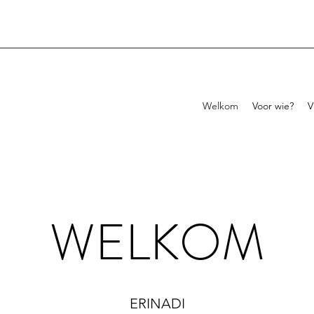
Welkom
Voor wie?
V
WELKOM
ERINADI